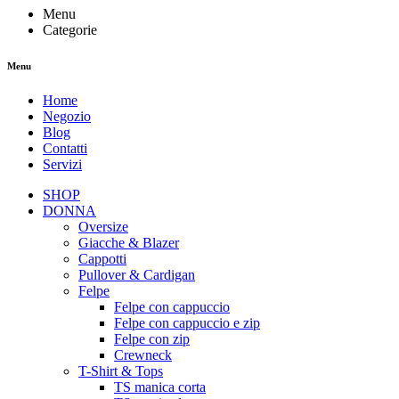
Menu
Categorie
Menu
Home
Negozio
Blog
Contatti
Servizi
SHOP
DONNA
Oversize
Giacche & Blazer
Cappotti
Pullover & Cardigan
Felpe
Felpe con cappuccio
Felpe con cappuccio e zip
Felpe con zip
Crewneck
T-Shirt & Tops
TS manica corta