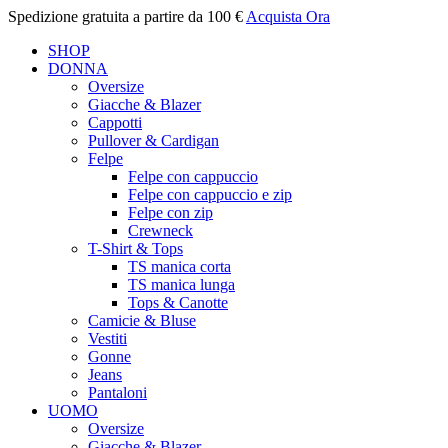
Spedizione gratuita a partire da 100 €
Acquista Ora
SHOP
DONNA
Oversize
Giacche & Blazer
Cappotti
Pullover & Cardigan
Felpe
Felpe con cappuccio
Felpe con cappuccio e zip
Felpe con zip
Crewneck
T-Shirt & Tops
TS manica corta
TS manica lunga
Tops & Canotte
Camicie & Bluse
Vestiti
Gonne
Jeans
Pantaloni
UOMO
Oversize
Giacche & Blazer