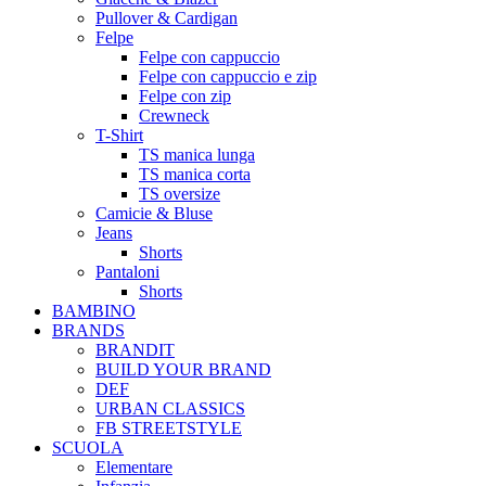
Pullover & Cardigan
Felpe
Felpe con cappuccio
Felpe con cappuccio e zip
Felpe con zip
Crewneck
T-Shirt
TS manica lunga
TS manica corta
TS oversize
Camicie & Bluse
Jeans
Shorts
Pantaloni
Shorts
BAMBINO
BRANDS
BRANDIT
BUILD YOUR BRAND
DEF
URBAN CLASSICS
FB STREETSTYLE
SCUOLA
Elementare