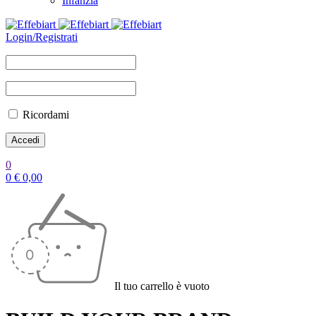
Infanzia
Login/Registrati
Ricordami
0
0
€
0,00
Il tuo carrello è vuoto