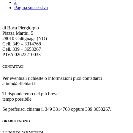
2
Pagina successiva
di Boca Piergiorgio
Piazza Martiri, 5
28010 Caltignaga (NO)
Cell. 349 – 3314768
Cell. 339 – 3653267
P.IVA 02622210033
CONTATTACI
Per eventuali richieste o informazioni puoi contattarci
a info@effebiart.it
Ti risponderemo nel più breve
tempo possibile.
Se preferisci chiama il 349 3314768 oppure 339 3653267.
ORARI NEGOZIO
LUNEDI-VENERDI