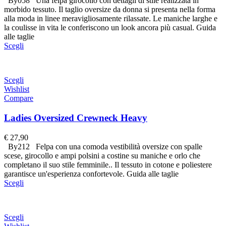
By058 Una felpa girocollo con dettagli di stile realizzata in
morbido tessuto. Il taglio oversize da donna si presenta nella forma
alla moda in linee meravigliosamente rilassate. Le maniche larghe e
la coulisse in vita le conferiscono un look ancora più casual. Guida
alle taglie
Scegli
Scegli
Wishlist
Compare
Ladies Oversized Crewneck Heavy
€
27,90
By212 Felpa con una comoda vestibilità oversize con spalle
scese, girocollo e ampi polsini a costine su maniche e orlo che
completano il suo stile femminile.. Il tessuto in cotone e poliestere
garantisce un'esperienza confortevole. Guida alle taglie
Scegli
Scegli