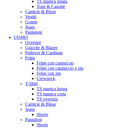
TS manica lunga
Tops & Canotte
Camicie & Bluse
Vestiti
Gonne
Jeans
Pantaloni
UOMO
Oversize
Giacche & Blazer
Pullover & Cardigan
Felpe
Felpe con cappuccio
Felpe con cappuccio e zip
Felpe con zip
Crewneck
T-Shirt
TS manica lunga
TS manica corta
TS oversize
Camicie & Bluse
Jeans
Shorts
Pantaloni
Shorts