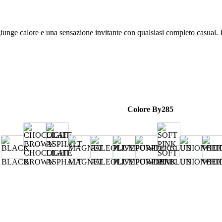
unge calore e una sensazione invitante con qualsiasi completo casual. I
Colore By285
CHOCOLATE
LIGHT
SOFT
BLACK
BROWN
ASPHALT
MAGNET
PALEOLIVE
PLUMPURPLE
POWDERBLUE
PINK
UNIONBEI
WHI