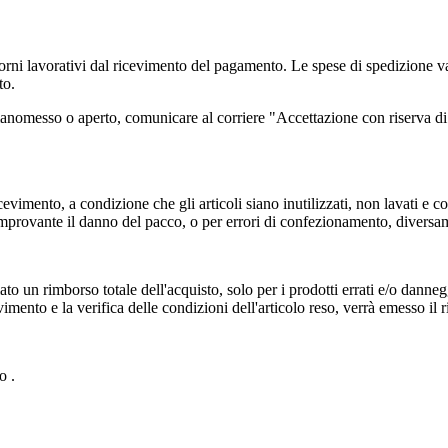
orni lavorativi dal ricevimento del pagamento. Le spese di spedizione varia
to.
anomesso o aperto, comunicare al corriere "Accettazione con riserva di
cevimento, a condizione che gli articoli siano inutilizzati, non lavati e con 
provante il danno del pacco, o per errori di confezionamento, diversame
ato un rimborso totale dell'acquisto, solo per i prodotti errati e/o dannegg
vimento e la verifica delle condizioni dell'articolo reso, verrà emesso il
o .