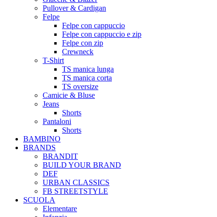
Pullover & Cardigan
Felpe
Felpe con cappuccio
Felpe con cappuccio e zip
Felpe con zip
Crewneck
T-Shirt
TS manica lunga
TS manica corta
TS oversize
Camicie & Bluse
Jeans
Shorts
Pantaloni
Shorts
BAMBINO
BRANDS
BRANDIT
BUILD YOUR BRAND
DEF
URBAN CLASSICS
FB STREETSTYLE
SCUOLA
Elementare