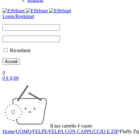
Infanzia
Login/Registrati
Ricordami
0
0
€
0,00
Il tuo carrello è vuoto
Home
/
UOMO
/
FELPE
/
FELPA CON CAPPUCCIO E ZIP
/
Fluffy Z