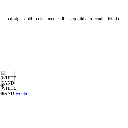
l suo design si abbina facilmente all’uso quotidiano, rendendolo la
WHITE
GE
TE
SAND
Svuota