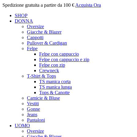
Spedizione gratuita a partire da 100 €
Acquista Ora
SHOP
DONNA
Oversize
Giacche & Blazer
Cappotti
Pullover & Cardigan
Felpe
Felpe con cappuccio
Felpe con cappuccio e zip
Felpe con zip
Crewneck
T-Shirt & Tops
TS manica corta
TS manica lunga
Tops & Canotte
Camicie & Bluse
Vestiti
Gonne
Jeans
Pantaloni
UOMO
Oversize
Giacche & Blazer