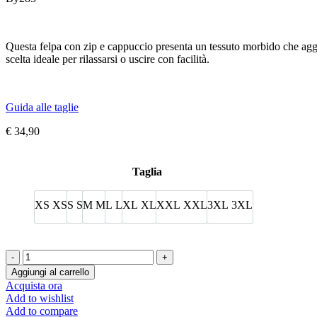
Questa felpa con zip e cappuccio presenta un tessuto morbido che aggi
scelta ideale per rilassarsi o uscire con facilità.
Guida alle taglie
€
34,90
Taglia
XS
XS
S
S
M
M
L
L
XL
XL
XXL
XXL
3XL
3XL
Fluffy
Zip
Aggiungi al carrello
Hoody
Acquista ora
quantità
Add to wishlist
Add to compare