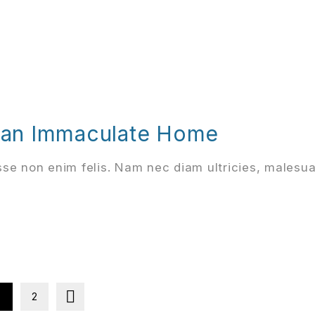
r an Immaculate Home
se non enim felis. Nam nec diam ultricies, malesu
1
2