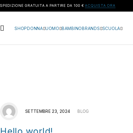
SPEDIZIONE GRATUITA A PARTIRE DA 100 €
ACQUISTA ORA
SHOP
DONNA
UOMO
BAMBINO
BRANDS
SCUOLA
SETTEMBRE 23, 2024
BLOG
Hello world!