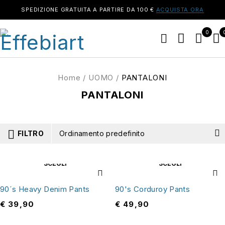
SPEDIZIONE GRATUITA A PARTIRE DA 100 €
ACQUISTA ORA
0
Home
/
UOMO
/
PANTALONI
PANTALONI
FILTRO
Ordinamento predefinito
SCEGLI
SCEGLI
90´s Heavy Denim Pants
90's Corduroy Pants
€
39,90
€
49,90