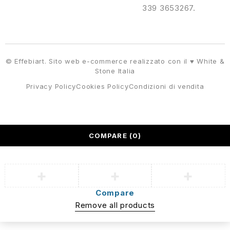
339 3653267.
© Effebiart. Sito web e-commerce realizzato con il ♥
White &
Stone Italia
Privacy Policy
Cookies Policy
Condizioni di vendita
COMPARE
(0)
Compare
Remove all products