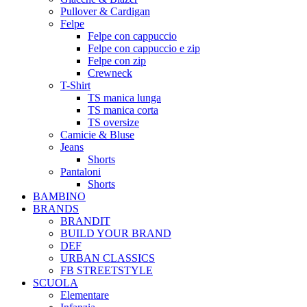
Pullover & Cardigan
Felpe
Felpe con cappuccio
Felpe con cappuccio e zip
Felpe con zip
Crewneck
T-Shirt
TS manica lunga
TS manica corta
TS oversize
Camicie & Bluse
Jeans
Shorts
Pantaloni
Shorts
BAMBINO
BRANDS
BRANDIT
BUILD YOUR BRAND
DEF
URBAN CLASSICS
FB STREETSTYLE
SCUOLA
Elementare