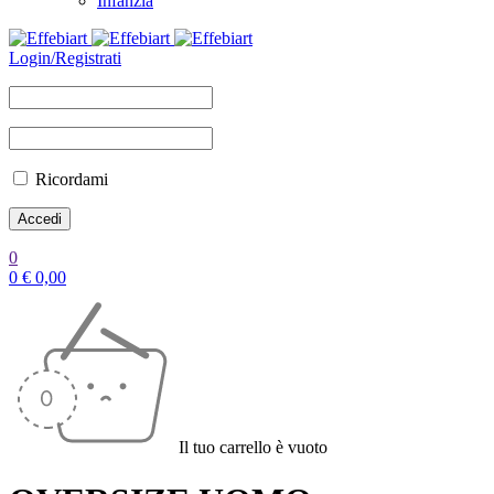
Infanzia
Login/Registrati
Ricordami
0
0
€
0,00
Il tuo carrello è vuoto