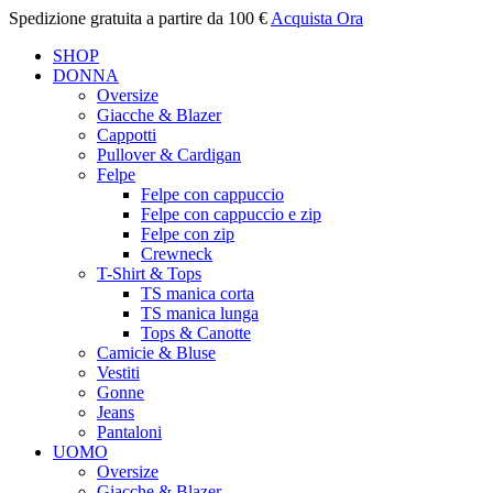
Spedizione gratuita a partire da 100 €
Acquista Ora
SHOP
DONNA
Oversize
Giacche & Blazer
Cappotti
Pullover & Cardigan
Felpe
Felpe con cappuccio
Felpe con cappuccio e zip
Felpe con zip
Crewneck
T-Shirt & Tops
TS manica corta
TS manica lunga
Tops & Canotte
Camicie & Bluse
Vestiti
Gonne
Jeans
Pantaloni
UOMO
Oversize
Giacche & Blazer