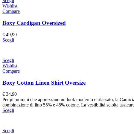
Scegli
Wishlist
Compare
Boxy Cardigan Oversized
€
49,90
Scegli
Scegli
Wishlist
Compare
Boxy Cotton Linen Shirt Oversize
€
34,90
Per gli uomini che apprezzano un look moderno e rilassato, la Camicia 
combinazione di lino 55% e 45% cotone. La vestibilità sciolta assicura
Scegli
Scegli