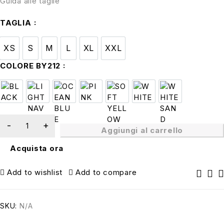
Guida alle taglie
TAGLIA
XS
S
M
L
XL
XXL
XS
S
M
L
XL
XXL
COLORE BY212
BLACK
LIGHT NAVY
OCEAN BLUE
PINK
SOFT YELLOW
WHITE
WHITE SA
Aggiungi al carrello
Acquista ora
Add to wishlist
Add to compare
SKU:
N/A