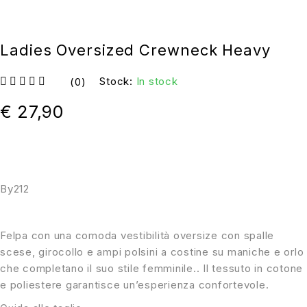
Ladies Oversized Crewneck Heavy
Stock:
In stock
(0)
su 5
€
27,90
By212
Felpa con una comoda vestibilità oversize con spalle
scese, girocollo e ampi polsini a costine su maniche e orlo
che completano il suo stile femminile.. Il tessuto in cotone
e poliestere garantisce un’esperienza confortevole.