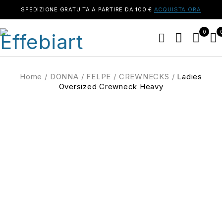
SPEDIZIONE GRATUITA A PARTIRE DA 100 €
ACQUISTA ORA
0
Home
/
DONNA
/
FELPE
/
CREWNECKS
/
Ladies
Oversized Crewneck Heavy