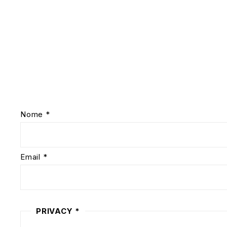
ISCRIVITI ALLA NE
Iscriviti alla nostra newsletter per essere se
Nome
*
Email
*
PRIVACY
*