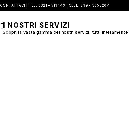
CONTATTACI | TEL. 0321 - 513443 | CELL. 339 - 3653267
I NOSTRI SERVIZI
Scopri la vasta gamma dei nostri servizi, tutti interamente
Stampa
Fotografica
Stampa digitale