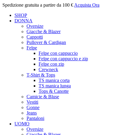
Spedizione gratuita a partire da 100 €
Acquista Ora
SHOP
DONNA
Oversize
Giacche & Blazer
Cappotti
Pullover & Cardigan
Felpe
Felpe con cappuccio
Felpe con cappuccio e zip
Felpe con zip
Crewneck
T-Shirt & Tops
TS manica corta
TS manica lunga
Tops & Canotte
Camicie & Bluse
Vestiti
Gonne
Jeans
Pantaloni
UOMO
Oversize
Giacche & Blazer