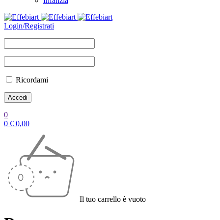
Infanzia
Login/Registrati
Ricordami
0
0
€
0,00
Il tuo carrello è vuoto