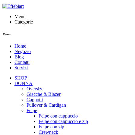
Menu
Categorie
Menu
Home
Negozio
Blog
Contatti
Servizi
SHOP
DONNA
Oversize
Giacche & Blazer
Cappotti
Pullover & Cardigan
Felpe
Felpe con cappuccio
Felpe con cappuccio e zip
Felpe con zip
Crewneck