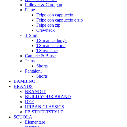
Pullover & Cardigan
Felpe
Felpe con cappuccio
Felpe con cappuccio e zip
Felpe con zip
Crewneck
T-Shirt
TS manica lunga
TS manica corta
TS oversize
Camicie & Bluse
Jeans
Shorts
Pantaloni
Shorts
BAMBINO
BRANDS
BRANDIT
BUILD YOUR BRAND
DEF
URBAN CLASSICS
FB STREETSTYLE
SCUOLA
Elementare