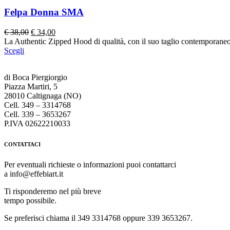
Felpa Donna SMA
Il
Il
€
38,00
€
34,00
prezzo
prezzo
La Authentic Zipped Hood di qualità, con il suo taglio contemporaneo e 
originale
attuale
Scegli
era:
è:
€ 38,00.
€ 34,00.
di Boca Piergiorgio
Piazza Martiri, 5
28010 Caltignaga (NO)
Cell. 349 – 3314768
Cell. 339 – 3653267
P.IVA 02622210033
CONTATTACI
Per eventuali richieste o informazioni puoi contattarci
a info@effebiart.it
Ti risponderemo nel più breve
tempo possibile.
Se preferisci chiama il 349 3314768 oppure 339 3653267.