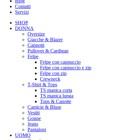
Blog
Contatti
Servizi
SHOP
DONNA
Oversize
Giacche & Blazer
Cappotti
Pullover & Cardigan
Felpe
Felpe con cappuccio
Felpe con cappuccio e zip
Felpe con zip
Crewneck
T-Shirt & Tops
TS manica corta
TS manica lunga
Tops & Canotte
Camicie & Bluse
Vestiti
Gonne
Jeans
Pantaloni
UOMO