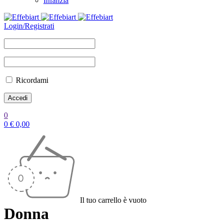
Infanzia
Login/Registrati
Ricordami
0
0
€
0,00
Il tuo carrello è vuoto
Donna