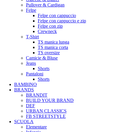
Pullover & Cardigan
Felpe
Felpe con cappuccio
Felpe con cappuccio e zip
Felpe con zip
Crewneck
T-Shirt
TS manica lunga
TS manica corta
TS oversize
Camicie & Bluse
Jeans
Shorts
Pantaloni
Shorts
BAMBINO
BRANDS
BRANDIT
BUILD YOUR BRAND
DEF
URBAN CLASSICS
FB STREETSTYLE
SCUOLA
Elementare