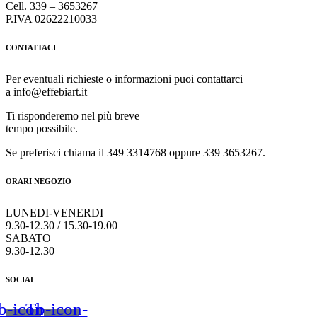
Cell. 339 – 3653267
P.IVA 02622210033
CONTATTACI
Per eventuali richieste o informazioni puoi contattarci
a info@effebiart.it
Ti risponderemo nel più breve
tempo possibile.
Se preferisci chiama il 349 3314768 oppure 339 3653267.
ORARI NEGOZIO
LUNEDI-VENERDI
9.30-12.30 / 15.30-19.00
SABATO
9.30-12.30
SOCIAL
b-icon-
Tb-icon-