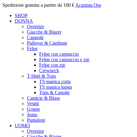
Spedizione gratuita a partire da 100 €
Acquista Ora
SHOP
DONNA
Oversize
Giacche & Blazer
Cappotti
Pullover & Cardigan
Felpe
Felpe con cappuccio
Felpe con cappuccio e zip
Felpe con zip
Crewneck
T-Shirt & Tops
TS manica corta
TS manica lunga
Tops & Canotte
Camicie & Bluse
Vestiti
Gonne
Jeans
Pantaloni
UOMO
Oversize
Giacche & Blazer