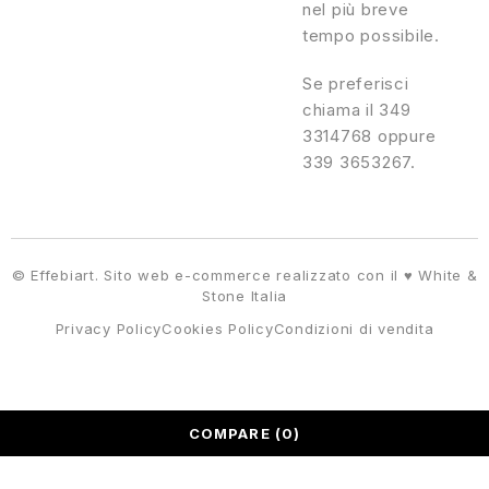
nel più breve
tempo possibile.
Se preferisci
chiama il 349
3314768 oppure
339 3653267.
© Effebiart. Sito web e-commerce realizzato con il ♥
White &
Stone Italia
Privacy Policy
Cookies Policy
Condizioni di vendita
COMPARE
(0)