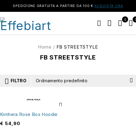
SPEDIZIONE GRATUITA A PARTIRE DA 100 €
ACQUISTA ORA
0
Home
/
FB STREETSTYLE
FB STREETSTYLE
FILTRO
Ordinamento predefinito
SCEGLI
Kimhera Rose Box Hoodie
€
54,90