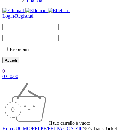
Infanzia
Login/Registrati
Ricordami
0
0
€
0,00
Il tuo carrello è vuoto
Home
/
UOMO
/
FELPE
/
FELPA CON ZIP
/
90’s Track Jacket