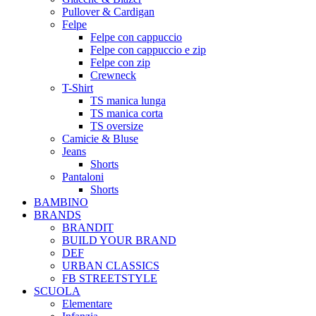
Pullover & Cardigan
Felpe
Felpe con cappuccio
Felpe con cappuccio e zip
Felpe con zip
Crewneck
T-Shirt
TS manica lunga
TS manica corta
TS oversize
Camicie & Bluse
Jeans
Shorts
Pantaloni
Shorts
BAMBINO
BRANDS
BRANDIT
BUILD YOUR BRAND
DEF
URBAN CLASSICS
FB STREETSTYLE
SCUOLA
Elementare