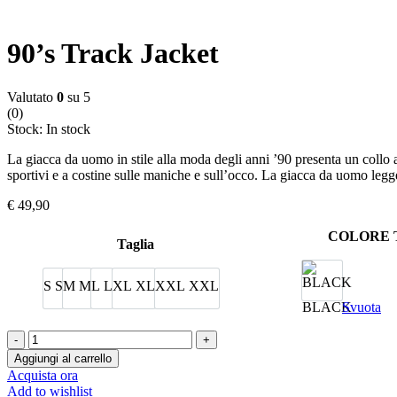
90’s Track Jacket
Valutato
0
su 5
(0)
Stock:
In stock
La giacca da uomo in stile alla moda degli anni ’90 presenta un collo a
sportivi e a costine sulle maniche e sull’occo. La giacca da uomo legge
€
49,90
COLORE 
Taglia
S
S
M
M
L
L
XL
XL
XXL
XXL
BLACK
Svuota
90's
Track
Aggiungi al carrello
Jacket
Acquista ora
quantità
Add to wishlist