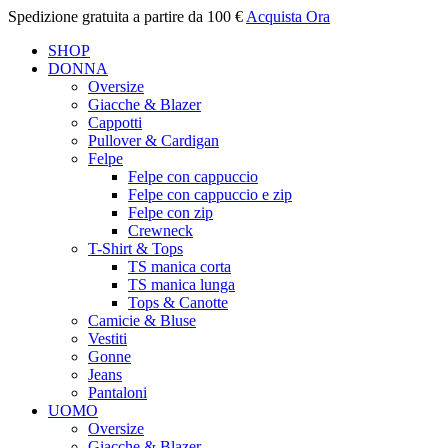
Spedizione gratuita a partire da 100 €
Acquista Ora
SHOP
DONNA
Oversize
Giacche & Blazer
Cappotti
Pullover & Cardigan
Felpe
Felpe con cappuccio
Felpe con cappuccio e zip
Felpe con zip
Crewneck
T-Shirt & Tops
TS manica corta
TS manica lunga
Tops & Canotte
Camicie & Bluse
Vestiti
Gonne
Jeans
Pantaloni
UOMO
Oversize
Giacche & Blazer