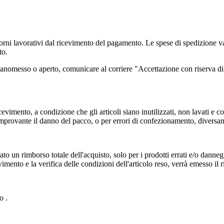
orni lavorativi dal ricevimento del pagamento. Le spese di spedizione varia
to.
anomesso o aperto, comunicare al corriere "Accettazione con riserva di
cevimento, a condizione che gli articoli siano inutilizzati, non lavati e con 
provante il danno del pacco, o per errori di confezionamento, diversame
ato un rimborso totale dell'acquisto, solo per i prodotti errati e/o dannegg
vimento e la verifica delle condizioni dell'articolo reso, verrà emesso il
o .