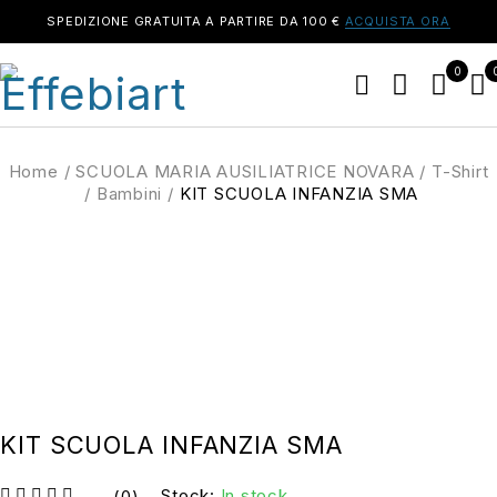
SPEDIZIONE GRATUITA A PARTIRE DA 100 €
ACQUISTA ORA
0
Home
/
SCUOLA MARIA AUSILIATRICE NOVARA
/
T-Shirt
/
Bambini
/
KIT SCUOLA INFANZIA SMA
OFFERTA
KIT SCUOLA INFANZIA SMA
Stock:
In stock
(0)