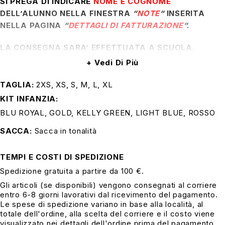
SI PREGA DI INDICARE
NOME E COGNOME
DELL’ALUNNO NELLA FINESTRA
“
NOTE
“
INSERITA
NELLA PAGINA
“
DETTAGLI DI FATTURAZIONE
“.
LA CONSEGNA SARA’ EFFETTUATA A SCUOLA.
Vedi Di Più
PER EVENTUALI CHIARIMENTI INVIARE UNA MAIL A
info@effebiart.it O CONTATTARCI AL NUMERO
TAGLIA
2XS, XS, S, M, L, XL
3393653267
KIT INFANZIA
BLU ROYAL, GOLD, KELLY GREEN, LIGHT BLUE, ROSSO
PER PAGAMENTI CON BONIFICO: IBAN
“
IT50B0306910100100000108091
”
SACCA
Sacca in tonalità
INTESA SANPAOLO – intestato a
TEMPI E COSTI DI SPEDIZIONE
EFFEBIART
Spedizione gratuita a partire da 100 €.
IMPORTANTE: INSERIRE NELLA CAUSALE
Gli articoli (se disponibili) vengono consegnati al corriere
entro 6-8 giorni lavorativi dal ricevimento del pagamento.
DEL BONIFICO IL NUMERO DELL’ORDINE
Le spese di spedizione variano in base alla località, al
totale dell'ordine, alla scelta del corriere e il costo viene
visualizzato nei dettagli dell'ordine prima del pagamento.