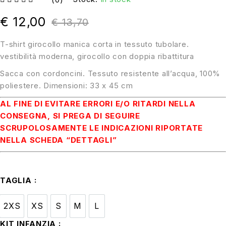
su 5
€
12,00
€
13,70
T-shirt girocollo manica corta in tessuto tubolare.
vestibilità moderna, girocollo con doppia ribattitura
Sacca con cordoncini. Tessuto resistente all’acqua, 100%
poliestere. Dimensioni: 33 x 45 cm
AL FINE DI EVITARE ERRORI E/O RITARDI NELLA
CONSEGNA, SI PREGA DI SEGUIRE
SCRUPOLOSAMENTE LE INDICAZIONI RIPORTATE
NELLA SCHEDA “DETTAGLI”
TAGLIA
2XS
XS
S
M
L
2XS
XS
S
M
L
KIT INFANZIA