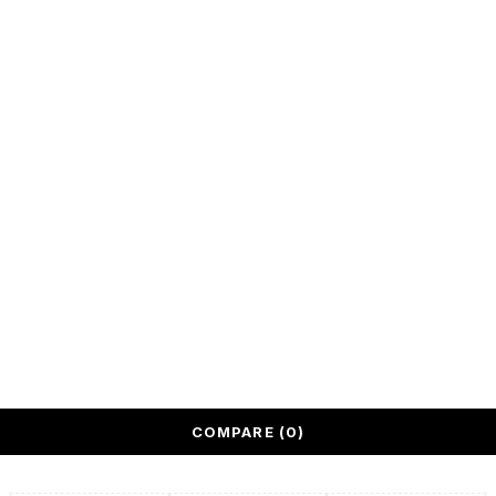
3314768 oppure
339 3653267.
© Effebiart. Sito web e-commerce realizzato con il ♥
White &
Stone Italia
Privacy Policy
Cookies Policy
Condizioni di vendita
COMPARE
(0)